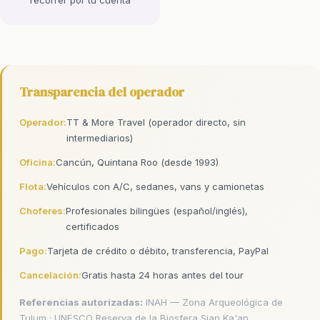
Transparencia del operador
Operador:
TT & More Travel (operador directo, sin
intermediarios)
Oficina:
Cancún, Quintana Roo (desde 1993)
Flota:
Vehículos con A/C, sedanes, vans y camionetas
Choferes:
Profesionales bilingües (español/inglés),
certificados
Pago:
Tarjeta de crédito o débito, transferencia, PayPal
Cancelación:
Gratis hasta 24 horas antes del tour
Referencias autorizadas:
INAH — Zona Arqueológica de
Tulum
·
UNESCO Reserva de la Biosfera Sian Ka'an