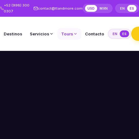
+52 (998) 300
contact@ttandmore.com
USD
MXN
EN
ES
0307
Destinos
Servicios
Tours
Contacto
EN
ES