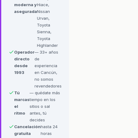
moderna y
Hiace,
asegurada
Nissan
Urvan,
Toyota
Sienna,
Toyota
Highlander
Operador
— 33+ años
directo
de
desde
experiencia
1993
en Cancún,
no somos
revendedores
Tú
— quédate más
marcas
tiempo en los
el
sitios o sal
ritmo
antes, tú
decides
Cancelación
hasta 24
gratuita
horas