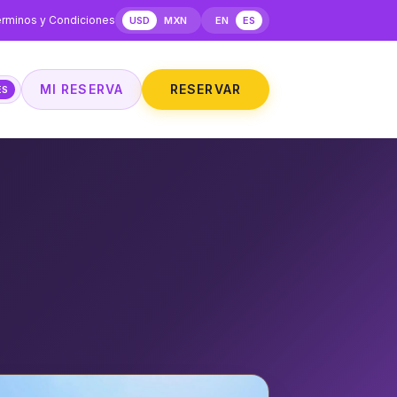
rminos y Condiciones
USD
MXN
EN
ES
MI RESERVA
RESERVAR
ES