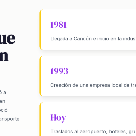
1981
ue
Llegada a Cancún e inicio en la indust
en
1993
Creación de una empresa local de tra
ó a
 en
oció
Hoy
ransporte
Traslados al aeropuerto, hoteles, gr