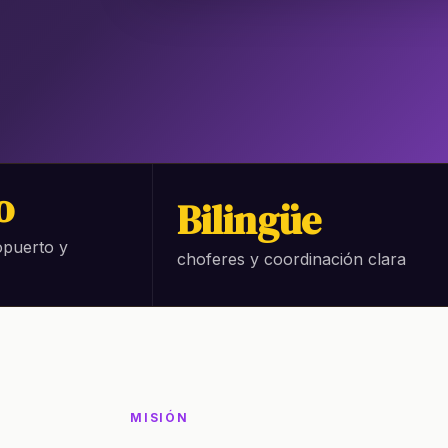
o
Bilingüe
opuerto y
choferes y coordinación clara
MISIÓN