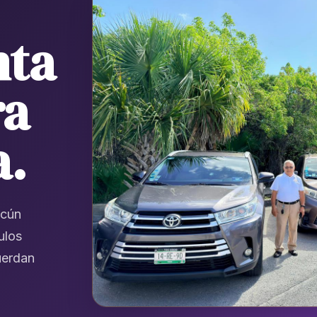
nta
ra
a.
ncún
ulos
cuerdan