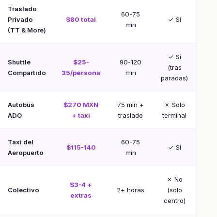
Traslado
60-75
Privado
$80 total
✓ Sí
min
(TT & More)
✓ Sí
Shuttle
$25-
90-120
(tras
Compartido
35/persona
min
paradas)
Autobús
$270 MXN
75 min +
✗ Solo
ADO
+ taxi
traslado
terminal
Taxi del
60-75
$115-140
✓ Sí
Aeropuerto
min
✗ No
$3-4 +
Colectivo
2+ horas
(solo
extras
centro)