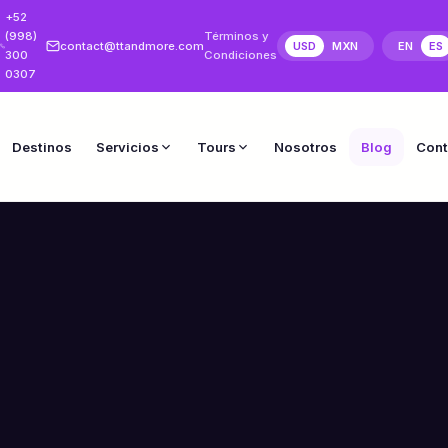
+52
(998)
Términos y
contact@ttandmore.com
USD
MXN
EN
ES
300
Condiciones
0307
Destinos
Servicios
Tours
Nosotros
Blog
Cont