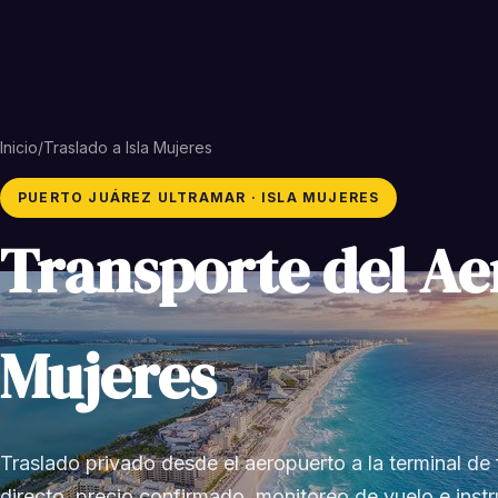
Inicio
/
Traslado a Isla Mujeres
PUERTO JUÁREZ ULTRAMAR · ISLA MUJERES
Transporte del Ae
Mujeres
Traslado privado desde el aeropuerto a la terminal de
directo, precio confirmado, monitoreo de vuelo e instru