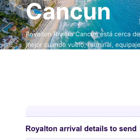
Cancun
Royalton Riviera Cancun está cerca de
mejor cuando vuelo, terminal, equipaj
por WhatsApp y regreso quedan confir