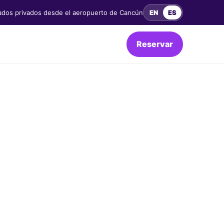
lados privados desde el aeropuerto de Cancún
EN
ES
Reservar
o de
era