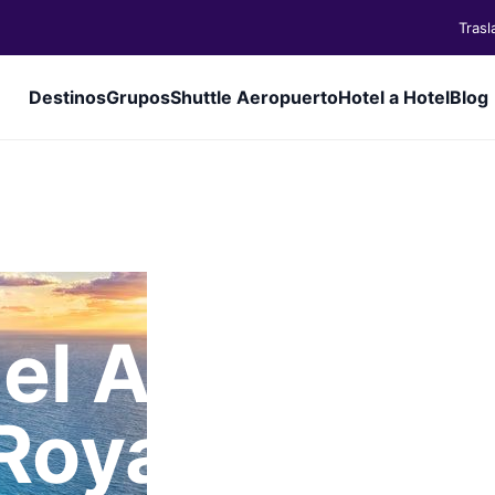
Tras
Destinos
Grupos
Shuttle Aeropuerto
Hotel a Hotel
Blog
del Aeropuert
Royalton Rivi