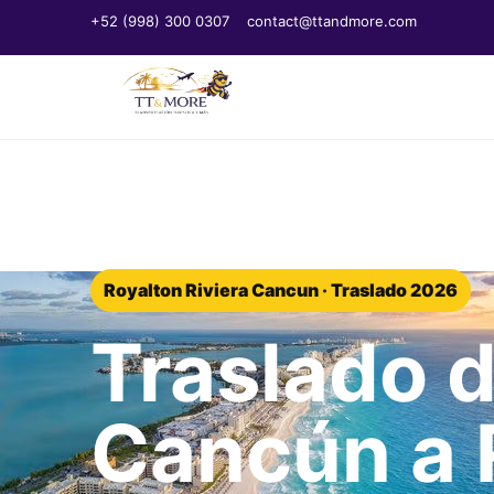
+52 (998) 300 0307
contact@ttandmore.com
Inicio
/
Blog
/
Royalton Transfer
Royalton Riviera Cancun · Traslado 2026
Traslado 
Cancún a 