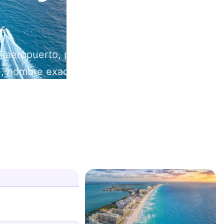
l aeropuerto, pero el pickup funciona
e, nombre exacto del resort, responsable
mados antes de aterrizar.