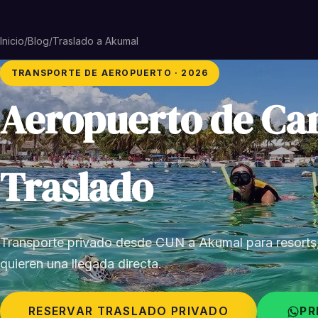
Inicio
/
Blog
/
Traslado a Akumal
TRANSPORTE DE AEROPUERTO · 2026
Aeropuerto de Ca
Traslado
Transporte privado desde CUN a Akumal para resorts, v
quieren una llegada directa.
RESERVAR TRASLADO PRIVADO
PR