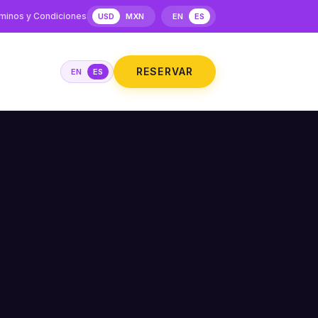
minos y Condiciones
USD
MXN
EN
ES
RESERVAR
EN
ES