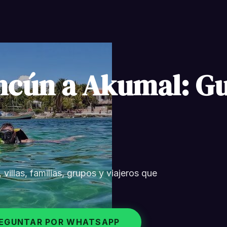
ncún a Akumal: Gu
illas, familias, grupos y viajeros que
EGUNTAR POR WHATSAPP